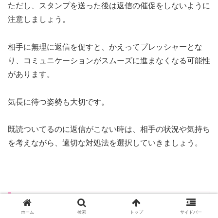
ただし、スタンプを送った後は返信の催促をしないように
注意しましょう。
相手に無理に返信を促すと、かえってプレッシャーとな
り、コミュニケーションがスムーズに進まなくなる可能性
があります。
気長に待つ姿勢も大切です。
既読ついてるのに返信がこない時は、相手の状況や気持ち
を考えながら、適切な対処法を選択していきましょう。
既読ついてるのに返信こない男への対処法２・
相手がただ返信を忘れている場合はユニークな
ホーム
検索
トップ
サイドバー